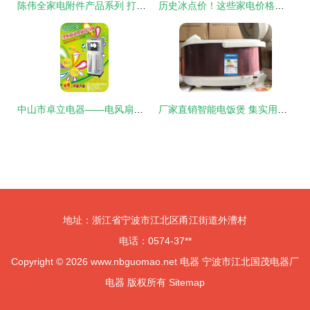
陈伟全家电附件产品系列 打造智慧家居电器新体验
历史冰点价！这些家电价格已跌破底线，再不入手就亏了
中山市卓立电器——电风扇产品系列详解
厂家直销智能电饭煲 集实用与礼品价值于一体的厨房小家电优选
地址：浙江省宁波市江北区甬江街道外漕村
电话：0574-37**
Copyright © 2026
www.nbguomao.net
电器
宁波市江北国茂电器厂
电器
版权所有
Sitemap