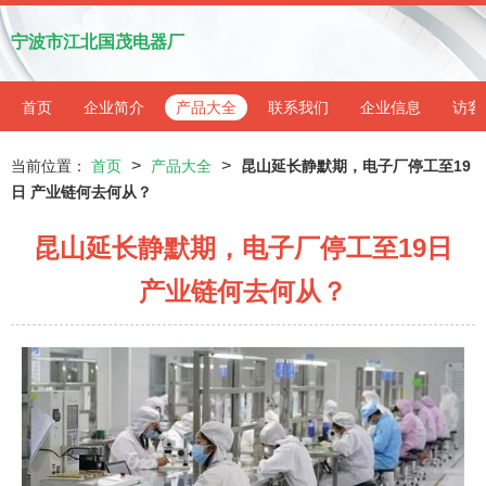
宁波市江北国茂电器厂
首页
企业简介
产品大全
联系我们
企业信息
访客
>
>
当前位置：
首页
产品大全
昆山延长静默期，电子厂停工至19
日 产业链何去何从？
昆山延长静默期，电子厂停工至19日
产业链何去何从？