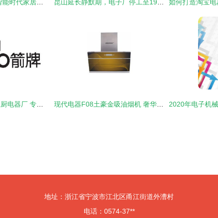
科技与美学的共生 智能时代家居电器外观设计趋势
昆山延长静默期，电子厂停工至19日 产业链何去何从？
中山市黄圃镇胜多卫厨电器厂 专业打造优质卫厨电器
现代电器F08土豪金吸油烟机 奢华外观与强劲性能的完美融合
地址：浙江省宁波市江北区甬江街道外漕村
电话：0574-37**