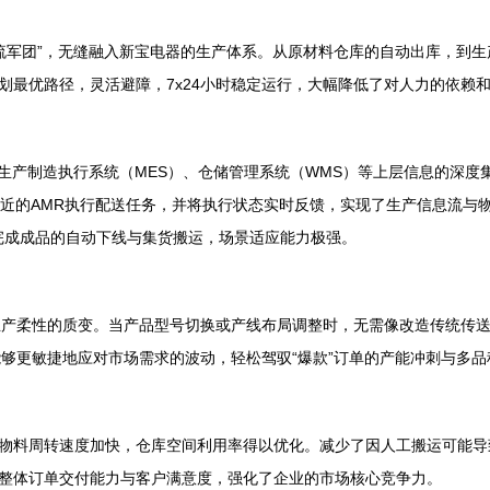
流军团”，无缝融入新宝电器的生产体系。从原材料仓库的自动出库，到生
划最优路径，灵活避障，7x24小时稳定运行，大幅降低了对人力的依赖
与生产制造执行系统（MES）、仓储管理系统（WMS）等上层信息的深度
最近的AMR执行配送任务，并将执行状态实时反馈，实现了生产信息流与
，完成成品的自动下线与集货搬运，场景适应能力极强。
生产柔性的质变。当产品型号切换或产线布局调整时，无需像改造传统传
能够更敏捷地应对市场需求的波动，轻松驾驭“爆款”订单的产能冲刺与多
物料周转速度加快，仓库空间利用率得以优化。减少了因人工搬运可能导
整体订单交付能力与客户满意度，强化了企业的市场核心竞争力。