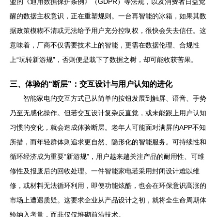
盟的《通用数据保护条例》（GDPR）等法规，以及消费者日益觉
醒的数据主权意识，正在重塑规则。一台再智能的冰箱，如果其数
据政策模糊不清或无法给予用户充分控制权，很快会失去信任。这
意味着，厂商不仅需要技术上的智能，更需在数据伦理、合规性
上“玩转新游规”，否则便是栽下了数据之树，却可能收获苦果。
三、体验的“断层”：交互设计与用户认知的进化
智能家电的交互方式已从简单的按钮发展到触屏、语音、手势
乃至无感化操作。但若交互设计复杂反直觉，或未能跟上用户认知
习惯的变化，就会造成体验断层。老年人可能面对满屏的APP不知
所措，而年轻群体则追求更自然、隐形化的智能服务。可持续性和
循环经济成为重要“新游规”，用户越来越关注产品的耐用性、可维
修性及报废后的回收处理。一件智能家电若采用封闭设计难以维
修，或材料无法循环利用，即便功能炫酷，也会在环保意识高涨的
市场上遭遇质疑。这要求企业从产品设计之初，就将全生命周期体
验纳入考量，而非仅仅堆砌前沿技术。