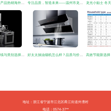
创新为企业增“底气” 产品热销海外“回头客”加单 企业多举措稳产赶订单
专注品质，智造未来——温州市龙湾天河飞淼电器厂电器产品解析
家用电器商标申请手续与类别选择指南（以冰箱、空调为例）
好太太抽油烟机怎么样？品质与价格全面解析
地址：浙江省宁波市江北区甬江街道外漕村
电话：0574-37**