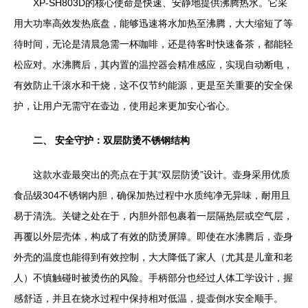
XP-SH803D的核心使命是快速、安静地提供沸腾热水。它采
用大功率高效发热底盘，能够迅速将水加热至沸腾，大大缩短了等
待时间，无论是清晨急需一杯咖啡，还是待客时快速备茶，都能轻
松应对。水沸腾后，其内置的温控器会精准感应，实现自动断电，
有效防止千滚水和干烧，这不仅节约能源，更是至关重要的安全保
护，让用户无需守在壶边，使用起来更加安心省心。
二、 安全守护：双层防烫不锈钢结构
这款水壶最突出的亮点在于其“双层防烫”设计。壶身采用优质
食品级304不锈钢内胆，确保加热过程中水质纯净无异味，耐用且
易于清洗。关键之处在于，内胆外部包裹着一层隔热层或空气层，
再覆以外层壳体，构成了有效的防烫屏障。即使在水沸腾后，壶身
外壳的温度也能得到有效控制，大大降低了家人（尤其是儿童和老
人）不慎触碰时被烫伤的风险。手柄部分也经过人体工学设计，握
感舒适，并且在烧水过程中保持相对低温，提壶倒水安全顺手。